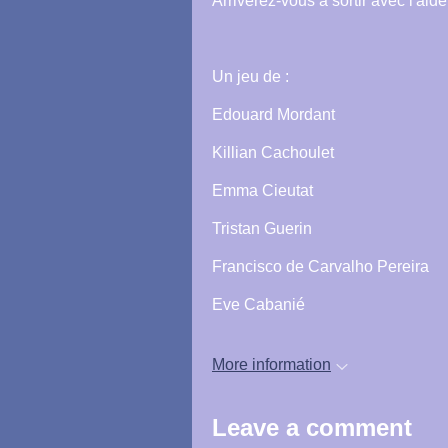
Arriverez-vous à sortir avec l'aid
Un jeu de :
Edouard Mordant
Killian Cachoulet
Emma Cieutat
Tristan Guerin
Francisco de Carvalho Pereira
Eve Cabanié
More information
Leave a comment