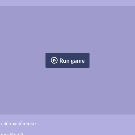
Run game
cité mystérieuse.